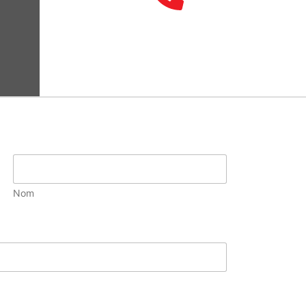
TÉLÉPHONE
061/31.51.40 - 0474/78.94.32
Nom