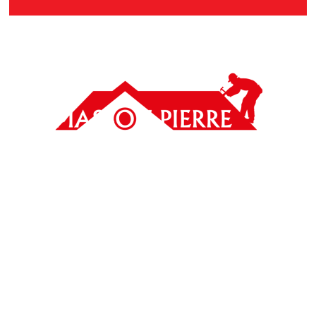
Rue de Robio 34 A
5575 Gedinne
TVA : BE0795.920.137
info@toituremassonpierre.be
0474/78.94.32
061/31.51.40